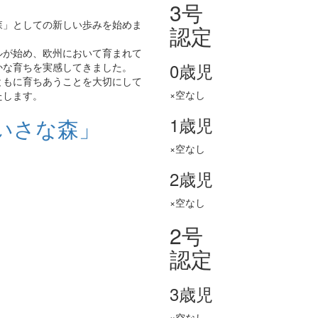
3号
森」としての新しい歩みを始めま
認定
ルが始め、欧州において育まれて
0歳児
かな育ちを実感してきました。
ともに育ちあうことを大切にして
×空なし
たします。
1歳児
いさな森」
×空なし
2歳児
×空なし
2号
認定
3歳児
×空なし